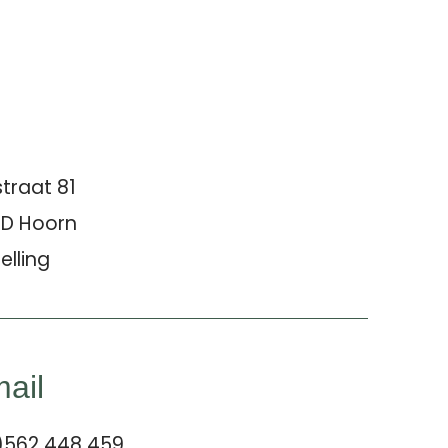
traat 81
JD Hoorn
elling
mail
)562 448 459