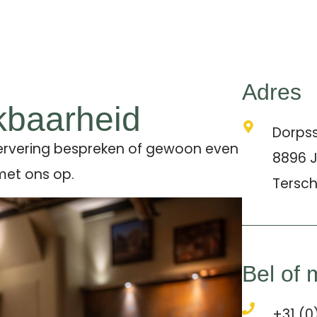
Adres
kbaarheid
Dorpss
servering bespreken of gewoon even
8896 
met ons op.
Tersch
Bel of 
+31 (0