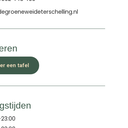
egroeneweideterschelling.nl
eren
er een tafel
gstijden
-23:00