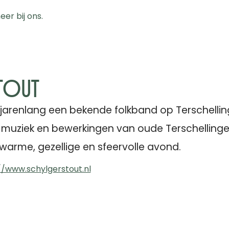
er bij ons.
Stout
l jarenlang een bekende folkband op Terschellin
re muziek en bewerkingen van oude Terschellinger
 warme, gezellige en sfeervolle avond.
//www.schylgerstout.nl