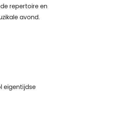
ede repertoire en
uzikale avond.
 eigentijdse