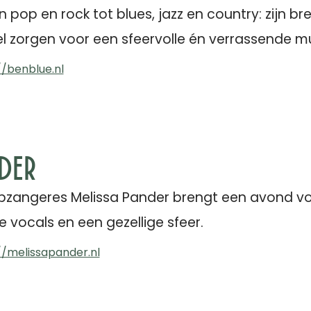
pop en rock tot blues, jazz en country: zijn br
l zorgen voor een sfeervolle én verrassende m
//benblue.nl
nder
zangeres Melissa Pander brengt een avond vol
 vocals en een gezellige sfeer.
//melissapander.nl